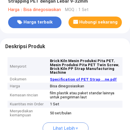
Strapping PET dengan Lebar 9-32mm
Harga：Bisa dinegosiasikan
MOQ：1 Set
Harga terbaik
Hubungi sekarang
Deskripsi Produk
,
Brick Kiln Mesin Produksi Pita PET
,
Mesin Produksi Pita PET Twin Screw
Menyorot
Brick Kiln PP Strap Manufacturing
Machine
Dokumen
Specification of PET Strap ...ne.pdf
Harga
Bisa dinegosiasikan
film plastik atau paket standar lainnya
Kemasan rincian
untuk pengiriman laut
Kuantitas min Order
1 Set
Menyediakan
50 set/bulan
kemampuan
Lihat Lebih