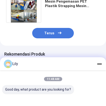
Mesin Pengemasan PET
Plastik Strapping Mesin
Strapping PET dengan Lebar 9-
32mm
Terus
Rekomendasi Produk
Lily
11:48 AM
Good day, what product are you looking for?
Jalur Produksi Pita
9-32MM Mesin
Kecepatan Tin
Baja Plastik PET
Produksi Strapping
>150m/mnt Lin