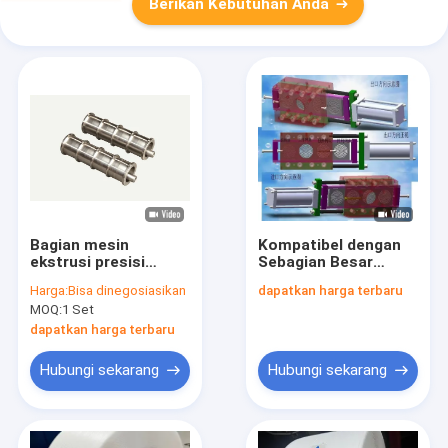
Berikan Kebutuhan Anda
Bagian mesin
Kompatibel dengan
ekstrusi presisi
Sebagian Besar
untuk ekstrusi yang
Mesin Ekstrusi Pita
Harga:
Bisa dinegosiasikan
dapatkan harga terbaru
akurat dan konsisten
Pengemasan Karton
MOQ:
1 Set
Bagian Mesin
Ekstrusi Logo yang
dapatkan harga terbaru
Disesuaikan
Hubungi sekarang
Hubungi sekarang