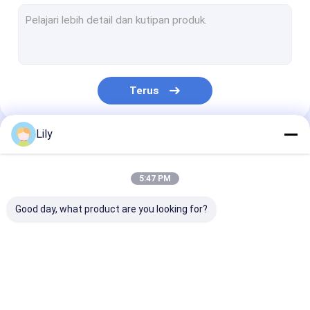
Garis ekstrusi tali hewan peliharaan
Mesin Strapping Band Winding
Mesin Pengemasan Otomatis
Terus
Tali Kemasan PET
Sabuk Pengepakan PP
Lily
Kategori Kami
Mesin pembuatan sabuk pengemasan
5:47 PM
Mesin cetak pita kemasan
Good day, what product are you looking for?
Mesin Emboss Film Plastik
Mesin Uji Tarik
Mesin pembuat tali
Mesin Pembuat Tali
Garis Ekstrusi
Pengganti Layar Ekstrusi Plastik
PP
PET
Tali PP