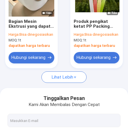
Tentang Kami
Tur Pabrik
Bagian Mesin
Produk pengikat
Ekstrusi yang dapat
ketat PP Packing
Kontrol Kualitas
disesuaikan Pita Pita
Tape Ukuran kustom
Harga:
Bisa dinegosiasikan
Harga:
Bisa dinegosiasikan
Pengemasan PP
Ketahanan suhu yang
MOQ:
1t
MOQ:
1t
dengan Perpanjangan
kuat
Hubungi Kami
Rendah
dapatkan harga terbaru
dapatkan harga terbaru
Berita
Hubungi sekarang
Hubungi sekarang
Kasus-kasus
Lihat Lebih
Mesin pembuat tali PP
Tinggalkan Pesan
Kami Akan Membalas Dengan Cepat
Mesin Pembuat Tali PET
Garis Ekstrusi Pita Tali PP