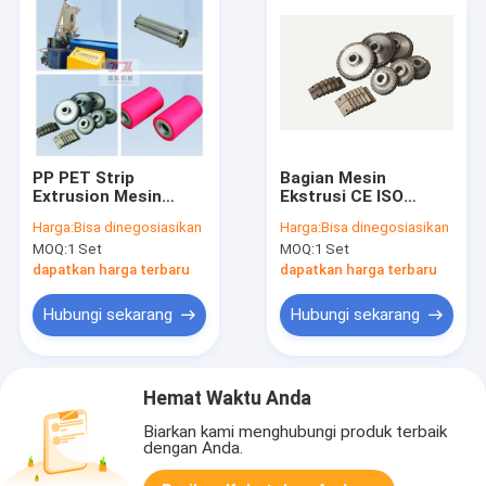
PP PET Strip
Bagian Mesin
Extrusion Mesin
Ekstrusi CE ISO
Bagian OEM Twin
Untuk Jalur Produksi
Harga:
Bisa dinegosiasikan
Harga:
Bisa dinegosiasikan
Screw Extruder suku
Pita Plastik
MOQ:
1 Set
MOQ:
1 Set
cadang
dapatkan harga terbaru
dapatkan harga terbaru
Hubungi sekarang
Hubungi sekarang
Hemat Waktu Anda
Biarkan kami menghubungi produk terbaik
dengan Anda.