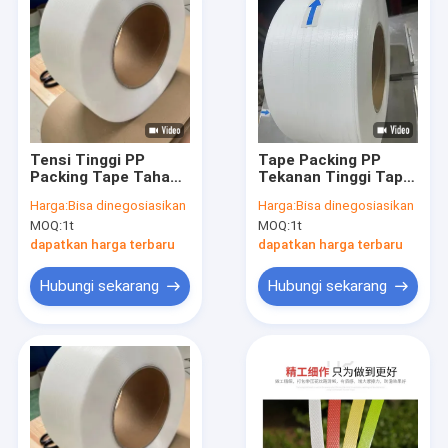
Tensi Tinggi PP
Tape Packing PP
Packing Tape Tahan
Tekanan Tinggi Tape
Bending Untuk
Packing
Harga:
Bisa dinegosiasikan
Harga:
Bisa dinegosiasikan
Buckling
Polypropylene Untuk
MOQ:
1t
MOQ:
1t
Buckling
dapatkan harga terbaru
dapatkan harga terbaru
Hubungi sekarang
Hubungi sekarang
Rumah
Produk
Pertunjukan VR