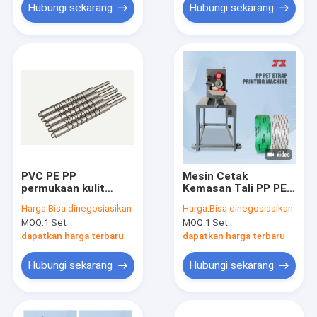
Hubungi sekarang
Hubungi sekarang
PVC PE PP
Mesin Cetak
permukaan kulit
Kemasan Tali PP PET
embossing roller
8-32mm Cetak Online
Harga:
Bisa dinegosiasikan
Harga:
Bisa dinegosiasikan
300mm Dia Bagian
Satu/Dua Warna
MOQ:
1 Set
MOQ:
1 Set
mesin ekstrusi
dapatkan harga terbaru
dapatkan harga terbaru
Hubungi sekarang
Hubungi sekarang