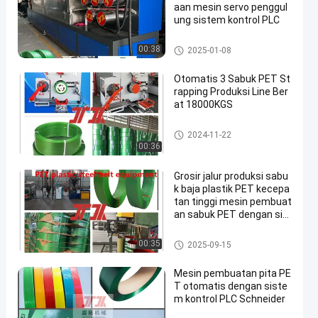
aan mesin servo penggul
ung sistem kontrol PLC
Mesin Pembuat Tali PET
00:38
2025-01-08
Otomatis 3 Sabuk PET St
rapping Produksi Line Ber
at 18000KGS
Mesin Pembuat Tali PET
2024-11-22
00:36
Grosir jalur produksi sabu
k baja plastik PET kecepa
tan tinggi mesin pembuat
an sabuk PET dengan sis
tem dehumidification dan
pengeringan
Mesin Pembuat Tali PET
00:35
2025-09-15
Mesin pembuatan pita PE
T otomatis dengan siste
m kontrol PLC Schneider