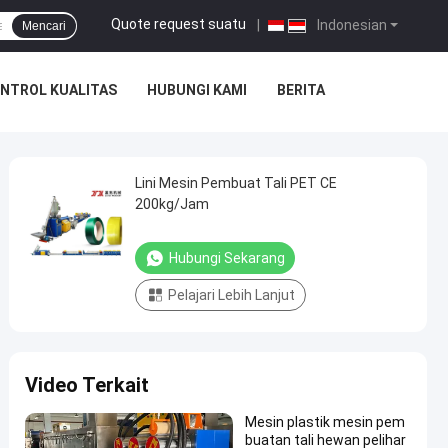
Quote request suatu
|
Indonesian
Mencari
NTROL KUALITAS
HUBUNGI KAMI
BERITA
Lini Mesin Pembuat Tali PET CE
200kg/Jam
Hubungi Sekarang
Pelajari Lebih Lanjut
Video Terkait
Mesin plastik mesin pem
buatan tali hewan pelihar