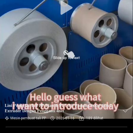
Lini Produksi Tali PP Plastik PET PP Packing Strap Band
Extruder Dengan Pengganti 4net
Mesin pembuat tali PP
2026-01-16
189 dilihat