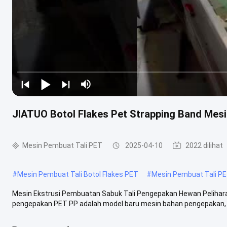
JIATUO Botol Flakes Pet Strapping Band Mes
Mesin Pembuat Tali PET
2025-04-10
2022 dilihat
#
Mesin Pembuat Tali Botol Flakes PET
#
Mesin Pembuat Tali P
Mesin Ekstrusi Pembuatan Sabuk Tali Pengepakan Hewan Peliharaa
pengepakan PET PP adalah model baru mesin bahan pengepakan, y