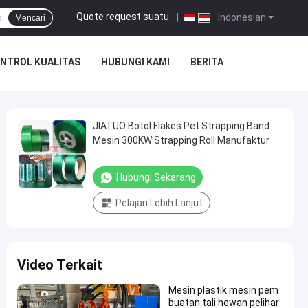
Quote request suatu
|
Indonesian
Mencari
NTROL KUALITAS
HUBUNGI KAMI
BERITA
JIATUO Botol Flakes Pet Strapping Band
Mesin 300KW Strapping Roll Manufaktur
Hubungi Sekarang
Pelajari Lebih Lanjut
Video Terkait
Mesin plastik mesin pem
buatan tali hewan pelihar