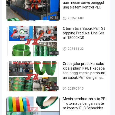
aan mesin servo penggul
ung sistem kontrol PLC
Mesin Pembuat Tali PET
00:38
2025-01-08
Otomatis 3 Sabuk PET St
rapping Produksi Line Ber
at 18000KGS
Mesin Pembuat Tali PET
2024-11-22
00:36
Grosir jalur produksi sabu
k baja plastik PET kecepa
tan tinggi mesin pembuat
an sabuk PET dengan sis
tem dehumidification dan
pengeringan
Mesin Pembuat Tali PET
00:35
2025-09-15
Mesin pembuatan pita PE
T otomatis dengan siste
m kontrol PLC Schneider