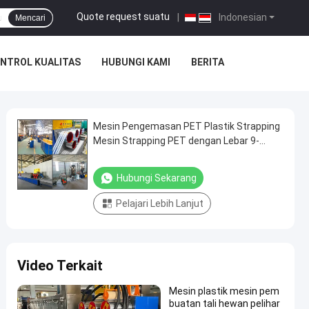
Quote request suatu
|
Indonesian
Mencari
NTROL KUALITAS
HUBUNGI KAMI
BERITA
Mesin Pengemasan PET Plastik Strapping
Mesin Strapping PET dengan Lebar 9-
32mm
Hubungi Sekarang
Pelajari Lebih Lanjut
Video Terkait
Mesin plastik mesin pem
buatan tali hewan pelihar