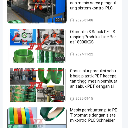
aan mesin servo penggul
ung sistem kontrol PLC
Mesin Pembuat Tali PET
00:38
2025-01-08
Otomatis 3 Sabuk PET St
rapping Produksi Line Ber
at 18000KGS
Mesin Pembuat Tali PET
2024-11-22
00:36
Grosir jalur produksi sabu
k baja plastik PET kecepa
tan tinggi mesin pembuat
an sabuk PET dengan sis
tem dehumidification dan
pengeringan
Mesin Pembuat Tali PET
00:35
2025-09-15
Mesin pembuatan pita PE
T otomatis dengan siste
m kontrol PLC Schneider