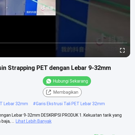
sin Strapping PET dengan Lebar 9-32mm
Hubungi Sekarang
Membagikan
ET Lebar 32mm
#
Garis Ekstrusi Tali PET Lebar 32mm
engan Lebar 9-32mm DESKRIPSI PRODUK 1. Kekuatan tarik yang
aja, ...
Lihat Lebih Banyak