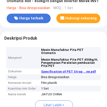
Otomatis 400 - 450kg/H Dengan Inverter Merek INVT
Harga：Bisa dinegosiasikan
MOQ：1 Set
Harga terbaik
Hubungi sekarang
Deskripsi Produk
Mesin Manufaktur Pita PET
Otomatis
,
Menyorot
,
Mesin Manufaktur Pita PET 450kg/H
Pengemasan Peralatan pembuatan
Pita PET
Dokumen
Specification of PET Strap ...ne.pdf
Harga
Bisa dinegosiasikan
Kemasan rincian
Film plastik
Kuantitas min Order
1 Set
Nama merek
JIATUO CHINA
Lihat Lebih