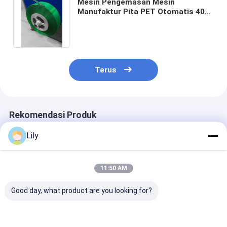
Mesin Pengemasan Mesin
Manufaktur Pita PET Otomatis 400
- 450kg/H Dengan Inverter Merek
INVT
Terus
Rekomendasi Produk
Lily
11:50 AM
Good day, what product are you looking for?
Jalur Produksi Pita
9-32MM Mesin
Kecepatan Tin
Baja Plastik PET
Produksi Strapping
>150m/mnt Lin