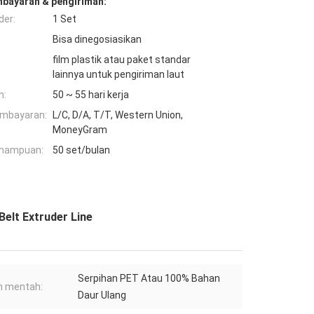
mbayaran & pengiriman:
der:
1 Set
Bisa dinegosiasikan
film plastik atau paket standar
lainnya untuk pengiriman laut
n:
50 ~ 55 hari kerja
embayaran:
L/C, D/A, T/T, Western Union,
MoneyGram
mampuan:
50 set/bulan
elt Extruder Line
Serpihan PET Atau 100% Bahan
n mentah:
Daur Ulang