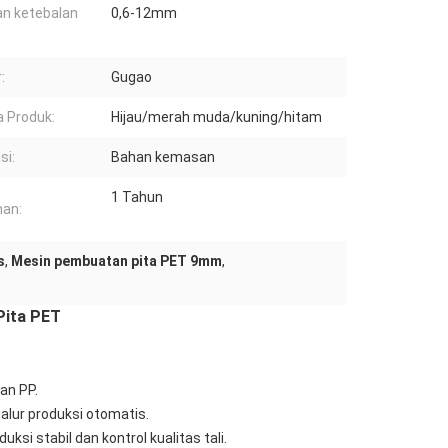
an ketebalan
0,6-12mm
:
Gugao
 Produk:
Hijau/merah muda/kuning/hitam
si:
Bahan kemasan
1 Tahun
an:
s
,
Mesin pembuatan pita PET 9mm
,
Pita PET
an PP.
lur produksi otomatis.
 stabil dan kontrol kualitas tali.