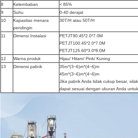
8
Kelembaban
< 85%
9
Suhu
0-40 derajat
10
Kapasitas menara
30T/H atau 50T/H
pendingin
11
Dimensi Instalasi
PETJT90:45*2.0*7.0M
PETJT100:45*2.0*7.0M
PETJT125:60*3.0*8.0M
12
Warna produk
Hijau/ Hitam/ Pink/ Kuning
13
Dimensi pabrik
35m*(3~6)m*(4~6)m
45m*(3~6)m*(4~6)m
Jika pabrik Anda tidak cukup besar, sila
dapat sesuai dengan ukuran Anda untu