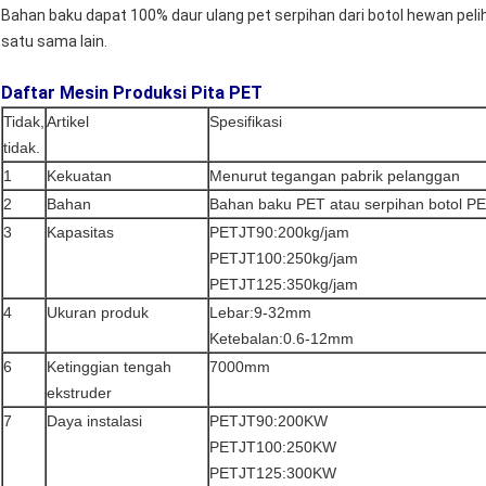
Bahan baku dapat 100% daur ulang pet serpihan dari botol hewan pel
satu sama lain.
Daftar Mesin Produksi Pita PET
Tidak,
Artikel
Spesifikasi
tidak.
1
Kekuatan
Menurut tegangan pabrik pelanggan
2
Bahan
Bahan baku PET atau serpihan botol P
3
Kapasitas
PETJT90:200kg/jam
PETJT100:250kg/jam
PETJT125:350kg/jam
4
Ukuran produk
Lebar:9-32mm
Ketebalan:0.6-12mm
6
Ketinggian tengah
7000mm
ekstruder
7
Daya instalasi
PETJT90:200KW
PETJT100:250KW
PETJT125:300KW