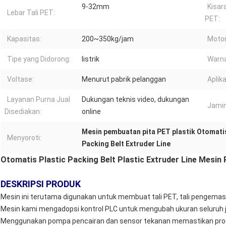
9-32mm
Kisar
Lebar Tali PET:
PET:
Kapasitas:
200~350kg/jam
Motor
Tipe yang Didorong:
listrik
Warna
Voltase:
Menurut pabrik pelanggan
Aplika
Layanan Purna Jual
Dukungan teknis video, dukungan
Jamin
Disediakan:
online
Mesin pembuatan pita PET plastik Otomati
Menyoroti:
Packing Belt Extruder Line
Otomatis Plastic Packing Belt Plastic Extruder Line Mesin 
DESKRIPSI PRODUK
Mesin ini terutama digunakan untuk membuat tali PET, tali pengemas
Mesin kami mengadopsi kontrol PLC untuk mengubah ukuran seluruh ja
Menggunakan pompa pencairan dan sensor tekanan memastikan produksi