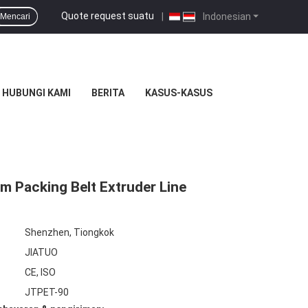
Quote request suatu
|
Indonesian
Mencari
HUBUNGI KAMI
BERITA
KASUS-KASUS
 Packing Belt Extruder Line
Shenzhen, Tiongkok
JIATUO
CE, ISO
JTPET-90