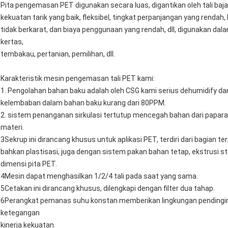
Pita pengemasan PET digunakan secara luas, digantikan oleh tali baj
kekuatan tarik yang baik, fleksibel, tingkat perpanjangan yang rendah, 
tidak berkarat, dan biaya penggunaan yang rendah, dll, digunakan da
kertas,
tembakau, pertanian, pemilihan, dll.
Karakteristik mesin pengemasan tali PET kami:
1. Pengolahan bahan baku adalah oleh CSG kami serius dehumidify da
kelembaban dalam bahan baku kurang dari 80PPM.
2. sistem penanganan sirkulasi tertutup mencegah bahan dari papara
materi.
3Sekrup ini dirancang khusus untuk aplikasi PET, terdiri dari bagian
bahkan plastisasi, juga dengan sistem pakan bahan tetap, ekstrusi st
dimensi pita PET.
4Mesin dapat menghasilkan 1/2/4 tali pada saat yang sama.
5Cetakan ini dirancang khusus, dilengkapi dengan filter dua tahap.
6Perangkat pemanas suhu konstan memberikan lingkungan pendingin
ketegangan
kinerja kekuatan.