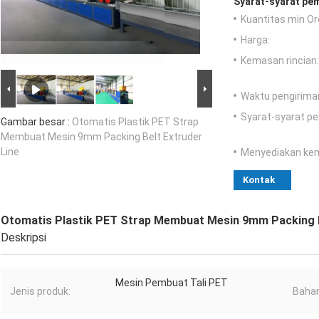
Syarat-syarat pe
Kuantitas min Or
Harga:
Kemasan rincian:
Waktu pengirima
Syarat-syarat p
Gambar besar :
Otomatis Plastik PET Strap
Membuat Mesin 9mm Packing Belt Extruder
Line
Menyediakan ke
Kontak
Otomatis Plastik PET Strap Membuat Mesin 9mm Packing B
Deskripsi
Mesin Pembuat Tali PET
Jenis produk:
Baha