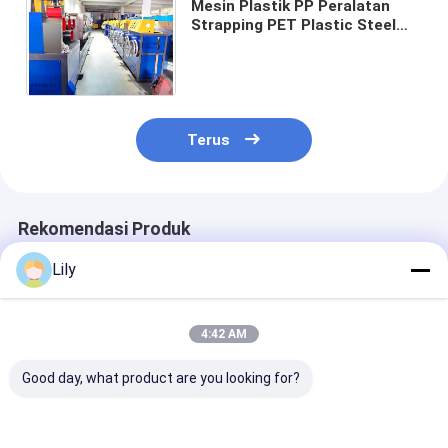
Mesin Plastik PP Peralatan
Strapping PET Plastic Steel
Strapping Produksi Line 100-
600KG/H Kapasitas Ekstrusi
Terus
Rekomendasi Produk
Lily
4:42 AM
Good day, what product are you looking for?
Jalur Produksi Pita
9-32MM Mesin
Kecepatan Tin
Baja Plastik PET
Produksi Strapping
>150m/mnt Lin