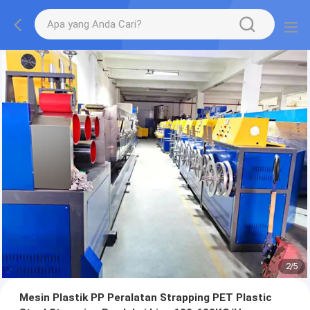
2
/
5
Mesin Plastik PP Peralatan Strapping PET Plastic