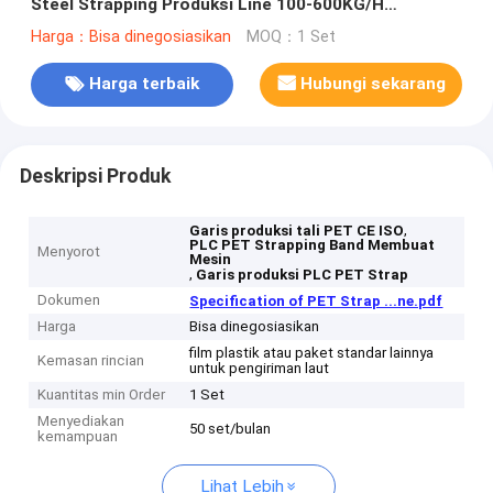
Steel Strapping Produksi Line 100-600KG/H
Kapasitas Ekstrusi
Harga：Bisa dinegosiasikan
MOQ：1 Set
Harga terbaik
Hubungi sekarang
Deskripsi Produk
,
Garis produksi tali PET CE ISO
PLC PET Strapping Band Membuat
Menyorot
Mesin
,
Garis produksi PLC PET Strap
Dokumen
Specification of PET Strap ...ne.pdf
Harga
Bisa dinegosiasikan
film plastik atau paket standar lainnya
Kemasan rincian
untuk pengiriman laut
Kuantitas min Order
1 Set
Menyediakan
50 set/bulan
kemampuan
Lihat Lebih