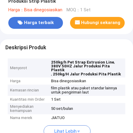
Produksi Strip Plastik
Harga：Bisa dinegosiasikan
MOQ：1 Set
Harga terbaik
Hubungi sekarang
Deskripsi Produk
,
250kg/h Pet Strap Extrusion Line
380V 50HZ Jalur Produksi Pita
Menyorot
Plastik
,
250kg/H Jalur Produksi Pita Plastik
Harga
Bisa dinegosiasikan
film plastik atau paket standar lainnya
Kemasan rincian
untuk pengiriman laut
Kuantitas min Order
1 Set
Menyediakan
50 set/bulan
kemampuan
Nama merek
JIATUO
Lihat Lebih