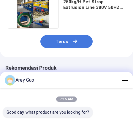
250kg/H Pet Strap
Extrusion Line 380V 50HZ
Produksi Strip Plastik
Terus
Rekomendasi Produk
Arey Guo
7:15 AM
Good day, what product are you looking for?
Jalur Produksi Pita
9-32MM Mesin
Kecepatan Tin
Baja Plastik PET
Produksi Strapping
>150m/mnt Lin