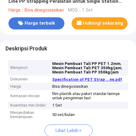
Line PP Strapping Peralatan untuk Single Station
Wrapping Machine
Harga：Bisa dinegosiasikan
MOQ：1 Set
Harga terbaik
Hubungi sekarang
Deskripsi Produk
,
Mesin Pembuat Tali PP PET 1.2mm
Menyorot
,
Mesin Pembuat Tali PET 350kg/jam
Mesin Pembuat Tali PP 350kg/jam
Dokumen
Specification of PET Strap ...ne.pdf
Harga
Bisa dinegosiasikan
film plastik atau paket standar lainnya
Kemasan rincian
untuk pengiriman laut
Kuantitas min Order
1 Set
Menyediakan
50 set/bulan
kemampuan
Lihat Lebih