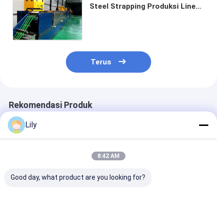
Steel Strapping Produksi Line
PP Strapping Peralatan untuk
Single Station Wrapping
Machine
Terus
Rekomendasi Produk
Lily
8:42 AM
Good day, what product are you looking for?
Jalur Produksi Pita
9-32MM Mesin
Kecepatan Tin
Baja Plastik PET
Produksi Strapping
>150m/mnt Lin
hemat energi untuk
Baja PET Dengan
Produksi Tali 