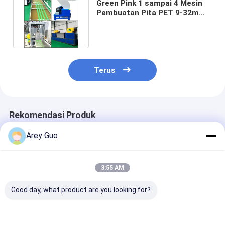
Green Pink 1 sampai 4 Mesin
Pembuatan Pita PET 9-32mm
Extruder Band Strapping
Terus
Rekomendasi Produk
Arey Guo
3:55 AM
Good day, what product are you looking for?
Jalur Produksi Pita
9-32MM Mesin
Kecepatan Tin
Baja Plastik PET
Produksi Strapping
>150m/mnt Lin