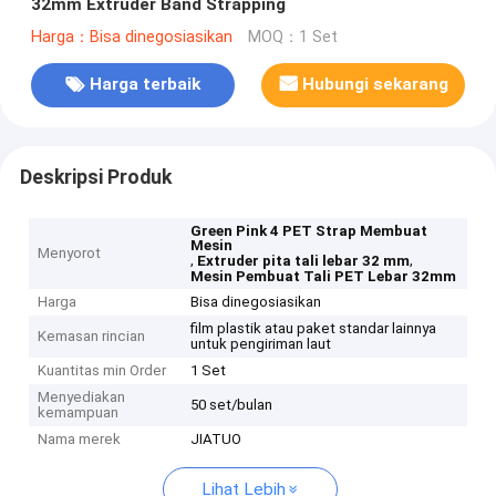
32mm Extruder Band Strapping
Harga：Bisa dinegosiasikan
MOQ：1 Set
Harga terbaik
Hubungi sekarang
Deskripsi Produk
Green Pink 4 PET Strap Membuat
Mesin
Menyorot
,
,
Extruder pita tali lebar 32 mm
Mesin Pembuat Tali PET Lebar 32mm
Harga
Bisa dinegosiasikan
film plastik atau paket standar lainnya
Kemasan rincian
untuk pengiriman laut
Kuantitas min Order
1 Set
Menyediakan
50 set/bulan
kemampuan
Nama merek
JIATUO
Lihat Lebih