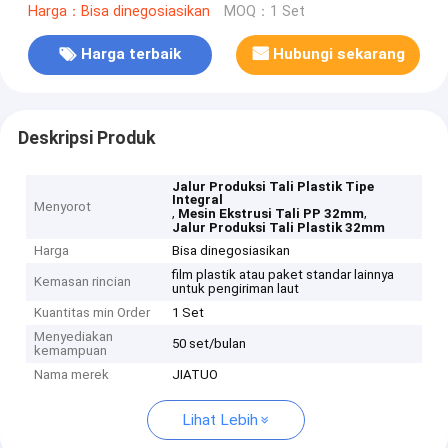
Harga：Bisa dinegosiasikan
MOQ：1 Set
Harga terbaik
Hubungi sekarang
Deskripsi Produk
Jalur Produksi Tali Plastik Tipe
Integral
Menyorot
,
,
Mesin Ekstrusi Tali PP 32mm
Jalur Produksi Tali Plastik 32mm
Harga
Bisa dinegosiasikan
film plastik atau paket standar lainnya
Kemasan rincian
untuk pengiriman laut
Kuantitas min Order
1 Set
Menyediakan
50 set/bulan
kemampuan
Nama merek
JIATUO
Lihat Lebih