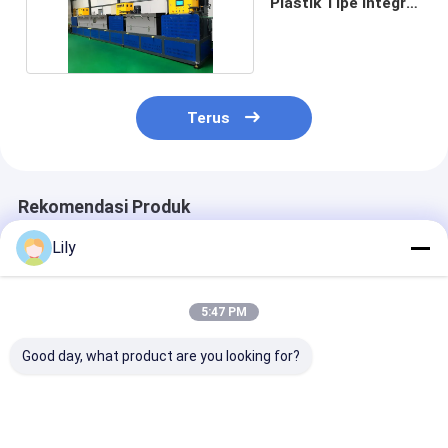
Plastik Tipe Integral
9-32mm
Terus
Rekomendasi Produk
Lily
5:47 PM
Good day, what product are you looking for?
Jalur Produksi Pita
9-32MM Mesin
Kecepatan Tin
Baja Plastik PET
Produksi Strapping
>150m/mnt Lin
hemat energi untuk
Baja PET Dengan
Produksi Tali 
Penggabungan
Kontrol PLC Dan
Dengan Mesin