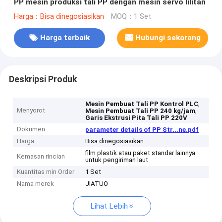
PP mesin produksi tali PP dengan mesin servo lilitan
Harga：Bisa dinegosiasikan
MOQ：1 Set
Harga terbaik
Hubungi sekarang
Deskripsi Produk
,
Mesin Pembuat Tali PP Kontrol PLC
Menyorot
,
Mesin Pembuat Tali PP 240 kg/jam
Garis Ekstrusi Pita Tali PP 220V
Dokumen
parameter details of PP Str...ne.pdf
Harga
Bisa dinegosiasikan
film plastik atau paket standar lainnya
Kemasan rincian
untuk pengiriman laut
Kuantitas min Order
1 Set
Nama merek
JIATUO
Lihat Lebih