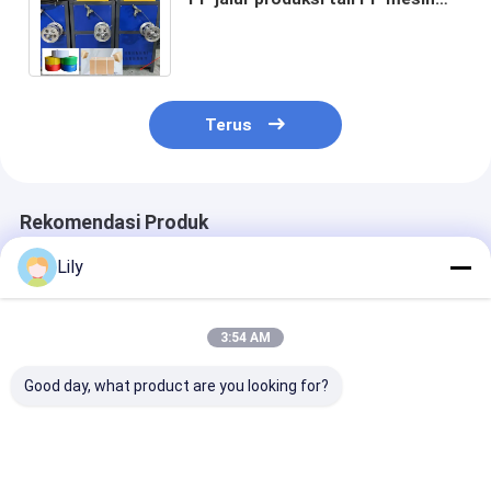
produksi tali PP dengan mesin
servo lilitan
Terus
Rekomendasi Produk
Lily
3:54 AM
Good day, what product are you looking for?
Jalur produksi tali
Mesin pembuat tali
PLC-dikendali
PP berkecepatan
pengepakan PP yang
Packing Strap
tinggi mesin
dikontrol PLC
Making Machi
pembuatan tali PP
Peralatan tali
Peralatan PP 