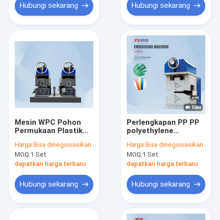
Hubungi sekarang
Hubungi sekarang
Mesin WPC Pohon
Perlengkapan PP PP
Permukaan Plastik
polyethylene
Film Embossing
strapping PP jalur
Harga:
Bisa dinegosiasikan
Harga:
Bisa dinegosiasikan
30m/Min Laser Ukiran
produksi strapping
MOQ:
1 Set
MOQ:
1 Set
PET
dapatkan harga terbaru
dapatkan harga terbaru
Hubungi sekarang
Hubungi sekarang