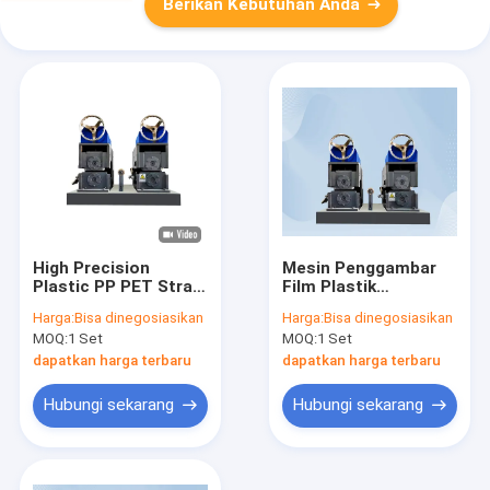
Berikan Kebutuhan Anda
High Precision
Mesin Penggambar
Plastic PP PET Strap
Film Plastik
Embossing Machine
Otomatis Untuk PP
Harga:
Bisa dinegosiasikan
Harga:
Bisa dinegosiasikan
Kontrol GUGAO
PET Strap L Sealing
MOQ:
1 Set
MOQ:
1 Set
dapatkan harga terbaru
dapatkan harga terbaru
Hubungi sekarang
Hubungi sekarang