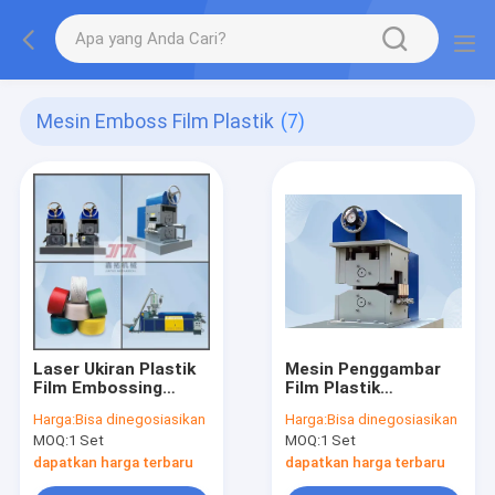
Mesin Emboss Film Plastik
(7)
Laser Ukiran Plastik
Mesin Penggambar
Film Embossing
Film Plastik
Mesin 18kW
Otomatis Untuk PP
Harga:
Bisa dinegosiasikan
Harga:
Bisa dinegosiasikan
Electroplating
PET Strap L Sealing
MOQ:
1 Set
MOQ:
1 Set
Perawatan
dapatkan harga terbaru
dapatkan harga terbaru