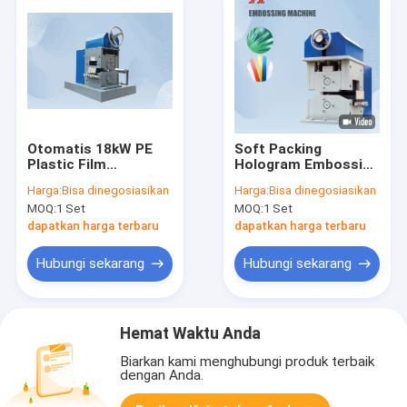
Otomatis 18kW PE
Soft Packing
Plastic Film
Hologram Embossing
Embossing Mesin
Machine 80m/Min 12-
Harga:
Bisa dinegosiasikan
Harga:
Bisa dinegosiasikan
1200mm Lebar
100mn Ketebalan
MOQ:
1 Set
MOQ:
1 Set
dapatkan harga terbaru
dapatkan harga terbaru
Hubungi sekarang
Hubungi sekarang
Hemat Waktu Anda
Biarkan kami menghubungi produk terbaik
dengan Anda.