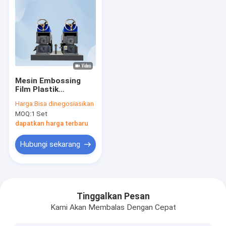
Mesin Embossing
Film Plastik
Polyethylene PE
Harga:
Bisa dinegosiasikan
18kW Otomatis
MOQ:
1 Set
1200mm Lebar
dapatkan harga terbaru
Hubungi sekarang
Rumah
Produk
Tinggalkan Pesan
Kami Akan Membalas Dengan Cepat
Pertunjukan VR