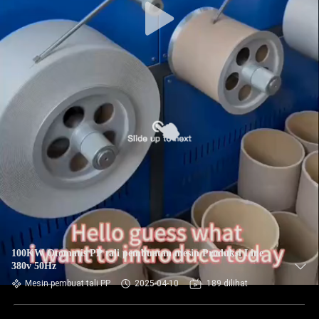
100KW Otomatis PP tali pembuatan mesin Produksi Line
380v 50Hz
Mesin pembuat tali PP
2025-04-10
189 dilihat