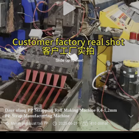
Daur ulang PP Strapping Roll Making Machine 0,4-1,2mm
PP Strap Manufacturing Machine
Mesin pembuat tali PP
2025-06-21
410 dilihat