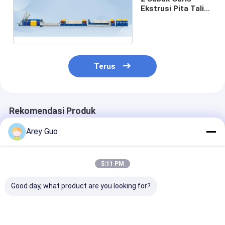
Ekstrusi Pita Tali
PP 100kg/jam
Terus
Rekomendasi Produk
Arey Guo
5:11 PM
Good day, what product are you looking for?
Jalur produksi tali
Mesin pembuat tali
PLC-dikendali
PP berkecepatan
pengepakan PP yang
Packing Strap
tinggi mesin
dikontrol PLC
Making Machi