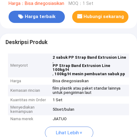
Harga：Bisa dinegosiasikan
MOQ：1 Set
Harga terbaik
Hubungi sekarang
Deskripsi Produk
2 sabuk PP Strap Band Extrusion Line
,
Menyorot
PP Strap Band Extrusion Line
100kg/H
,
100kg/H mesin pembuatan sabuk pp
Harga
Bisa dinegosiasikan
film plastik atau paket standar lainnya
Kemasan rincian
untuk pengiriman laut
Kuantitas min Order
1 Set
Menyediakan
50set/bulan
kemampuan
Nama merek
JIATUO
Lihat Lebih