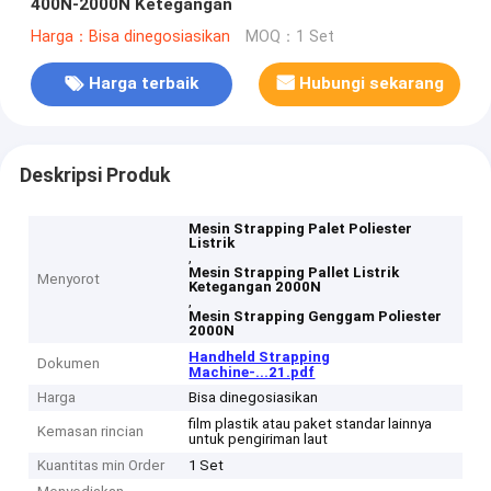
400N-2000N Ketegangan
Harga：Bisa dinegosiasikan
MOQ：1 Set
Harga terbaik
Hubungi sekarang
Deskripsi Produk
Mesin Strapping Palet Poliester
Listrik
,
Mesin Strapping Pallet Listrik
Menyorot
Ketegangan 2000N
,
Mesin Strapping Genggam Poliester
2000N
Handheld Strapping
Dokumen
Machine-...21.pdf
Harga
Bisa dinegosiasikan
film plastik atau paket standar lainnya
Kemasan rincian
untuk pengiriman laut
Kuantitas min Order
1 Set