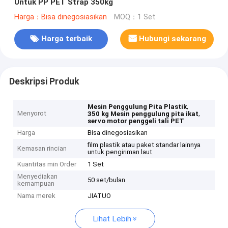
Untuk PP PET Strap 350kg
Harga：Bisa dinegosiasikan
MOQ：1 Set
Harga terbaik
Hubungi sekarang
Deskripsi Produk
,
Mesin Penggulung Pita Plastik
Menyorot
,
350 kg Mesin penggulung pita ikat
servo motor penggeli tali PET
Harga
Bisa dinegosiasikan
film plastik atau paket standar lainnya
Kemasan rincian
untuk pengiriman laut
Kuantitas min Order
1 Set
Menyediakan
50 set/bulan
kemampuan
Nama merek
JIATUO
Lihat Lebih