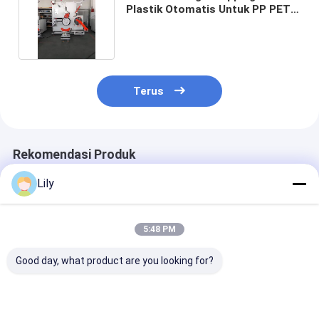
Plastik Otomatis Untuk PP PET
Strap 350kg
Terus
Rekomendasi Produk
Lily
5:48 PM
Good day, what product are you looking for?
Mesin penggulung
PLC Touch Screen
PLC mesin
otomatis dengan
PET Strapping
penggulungan
layar sentuh
otomatis Winder
otomatis PP PE