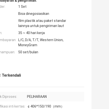
mbayaran & pengiriman:
der:
1 Set
Bisa dinegosiasikan
film plastik atau paket standar
lainnya untuk pengiriman laut
n:
35 ~ 40 hari kerja
embayaran:
L/C, D/A, T/T, Western Union,
MoneyGram
mampuan:
50 set/bulan
 Terkendali
ik Diproses:
PELIHARAAN
ikasi inti kertas:
￠406*150/190（mm）