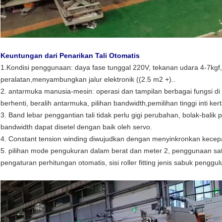
Keuntungan dari Penarikan Tali Otomatis
1.Kondisi penggunaan: daya fase tunggal 220V, tekanan udara 4-7kgf
peralatan,menyambungkan jalur elektronik ((2.5 m2 +)..
2. antarmuka manusia-mesin: operasi dan tampilan berbagai fungsi di 
berhenti, beralih antarmuka, pilihan bandwidth,pemilihan tinggi inti kerta
3. Band lebar penggantian tali tidak perlu gigi perubahan, bolak-balik 
bandwidth dapat disetel dengan baik oleh servo.
4. Constant tension winding diwujudkan dengan menyinkronkan kecep
5. pilihan mode pengukuran dalam berat dan meter 2, penggunaan satu
pengaturan perhitungan otomatis, sisi roller fitting jenis sabuk pengg