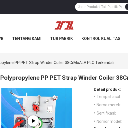
VR
TENTANG KAMI
TUR PABRIK
KONTROL KUALITAS
opylene PP PET Strap Winder Coiler 38CrMoALA PLC Terkendali
Polypropylene PP PET Strap Winder Coiler 38
Detail produk:
Tempat asal:
Nama merek:
Sertifikasi:
Nomor model: