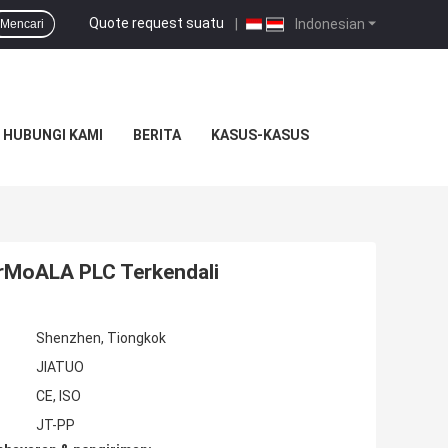
Quote request suatu
|
Indonesian
Mencari
HUBUNGI KAMI
BERITA
KASUS-KASUS
CrMoALA PLC Terkendali
Shenzhen, Tiongkok
JIATUO
CE, ISO
JT-PP