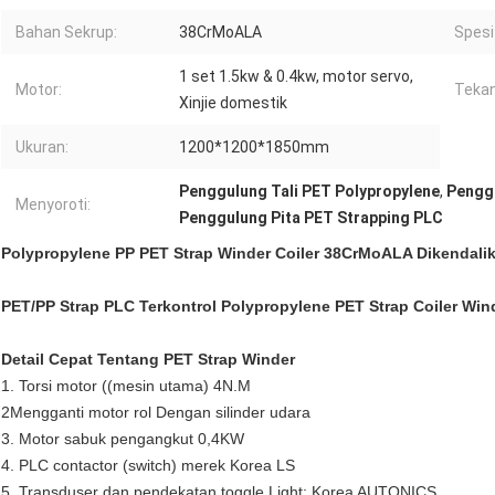
Bahan Sekrup:
38CrMoALA
Spesif
1 set 1.5kw & 0.4kw, motor servo,
Motor:
Tekan
Xinjie domestik
Ukuran:
1200*1200*1850mm
Penggulung Tali PET Polypropylene
,
Pengg
Menyoroti:
Penggulung Pita PET Strapping PLC
Polypropylene PP PET Strap Winder Coiler 38CrMoALA Dikendali
PET/PP Strap PLC Terkontrol Polypropylene PET Strap Coiler Win
Detail Cepat Tentang PET Strap Winder
1. Torsi motor ((mesin utama) 4N.M
2Mengganti motor rol Dengan silinder udara
3. Motor sabuk pengangkut 0,4KW
4. PLC contactor (switch) merek Korea LS
5. Transduser dan pendekatan toggle Light: Korea AUTONICS