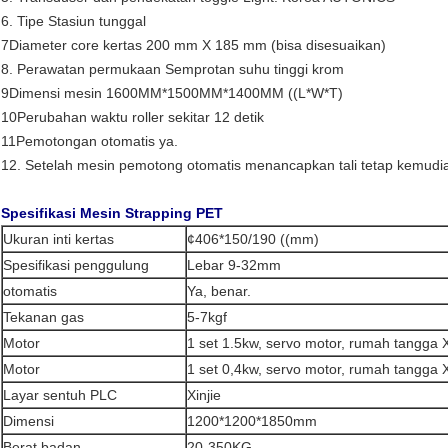
6. Tipe Stasiun tunggal
7Diameter core kertas 200 mm X 185 mm (bisa disesuaikan)
8. Perawatan permukaan Semprotan suhu tinggi krom
9Dimensi mesin 1600MM*1500MM*1400MM ((L*W*T)
10Perubahan waktu roller sekitar 12 detik
11Pemotongan otomatis ya.
12. Setelah mesin pemotong otomatis menancapkan tali tetap kemudian
Spesifikasi Mesin Strapping PET
Ukuran inti kertas
¢406*150/190 ((mm)
Spesifikasi penggulung
Lebar 9-32mm
otomatis
Ya, benar.
Tekanan gas
5-7kgf
Motor
1 set 1.5kw, servo motor, rumah tangga X
Motor
1 set 0,4kw, servo motor, rumah tangga X
Layar sentuh PLC
Xinjie
Dimensi
1200*1200*1850mm
Berat badan
20-350KG