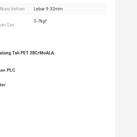
ikasi belitan:
Lebar 9-32mm
5-7kgf
an Gas:
ulung Tali PET 38CrMoALA
,
kan PLC
der