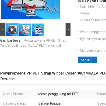
Syarat-syarat pe
Kuantitas min Or
Harga:
Kemasan rincian:
Waktu pengirima
Syarat-syarat p
Gambar besar :
Polypropylene PP PET Strap
Winder Coiler 38CrMoALA PLC Terkendali
Menyediakan ke
Kontak
Polypropylene PP PET Strap Winder Coiler 38CrMoALA PLC
Deskripsi
Nama Produk:
Mesin penggulung tali PET
Plast
Desain Sekrup:
Sekrup tunggal
Spesif