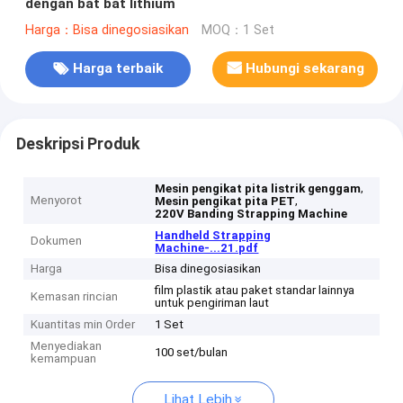
dengan bat bat lithium
Harga：Bisa dinegosiasikan
MOQ：1 Set
Harga terbaik
Hubungi sekarang
Deskripsi Produk
,
Mesin pengikat pita listrik genggam
Menyorot
,
Mesin pengikat pita PET
220V Banding Strapping Machine
Handheld Strapping
Dokumen
Machine-...21.pdf
Harga
Bisa dinegosiasikan
film plastik atau paket standar lainnya
Kemasan rincian
untuk pengiriman laut
Kuantitas min Order
1 Set
Menyediakan
100 set/bulan
kemampuan
Lihat Lebih