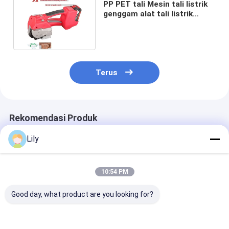
PP PET tali Mesin tali listrik
genggam alat tali listrik
dengan bat bat lithium
Terus
Rekomendasi Produk
Lily
10:54 PM
Good day, what product are you looking for?
Mesin pengikat
Mesin strapping
Mesin pengika
otomatis
otomatis kecepatan
otomatis