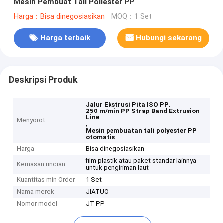
Mesin Pembuat Tali Poliester PP
Harga：Bisa dinegosiasikan
MOQ：1 Set
Harga terbaik
Hubungi sekarang
Deskripsi Produk
,
Jalur Ekstrusi Pita ISO PP
250 m/min PP Strap Band Extrusion
Line
Menyorot
,
Mesin pembuatan tali polyester PP
otomatis
Harga
Bisa dinegosiasikan
film plastik atau paket standar lainnya
Kemasan rincian
untuk pengiriman laut
Kuantitas min Order
1 Set
Nama merek
JIATUO
Nomor model
JT-PP