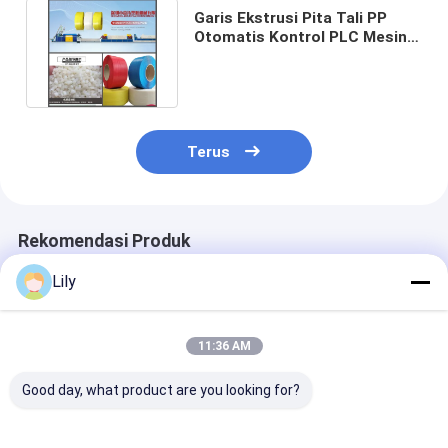
Garis Ekstrusi Pita Tali PP
Otomatis Kontrol PLC Mesin
Pembuat Tali Poliester PP
Terus
Rekomendasi Produk
Lily
11:36 AM
Good day, what product are you looking for?
Jalur produksi tali
Mesin pembuat tali
PLC-dikendali