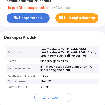
pembuatan tali PP berliku
Harga：Bisa dinegosiasikan
MOQ：1 Set
Harga terbaik
Hubungi sekarang
Deskripsi Produk
,
Lini Produksi Tali Plastik ODM
Menyorot
,
Lini Produksi Tali Plastik 200kg/Jam
Mesin Pembuat Tali PP Berliku
Harga
Bisa dinegosiasikan
film plastik atau paket standar lainnya
Kemasan rincian
untuk pengiriman laut
Kuantitas min Order
1 Set
Nama merek
JIATUO
Nomor model
JT-PP
Lihat Lebih