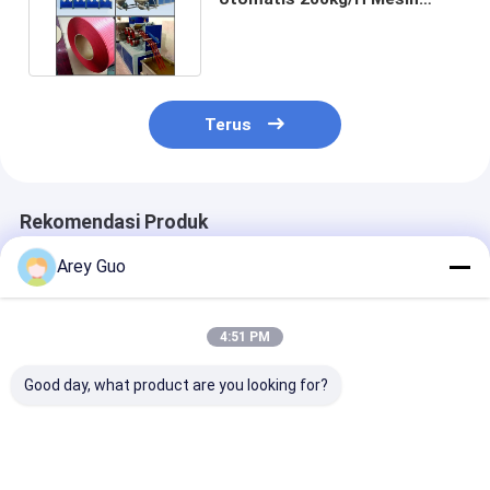
pembuatan tali PP berliku
Terus
Rekomendasi Produk
Arey Guo
4:51 PM
Good day, what product are you looking for?
Jalur produksi tali
Mesin pembuat tali
PLC-dikendali
PP berkecepatan
pengepakan PP yang
Packing Strap
tinggi mesin
dikontrol PLC
Making Machi
pembuatan tali PP
Peralatan tali
Peralatan PP 