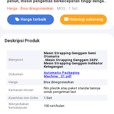
penuh, mesin pengemas berkecepatan tinggi dengan
strapping PP PET
Harga：Bisa dinegosiasikan
MOQ：1 Set
Harga terbaik
Hubungi sekarang
Deskripsi Produk
Mesin Strapping Genggam Semi
Otomatis
Menyorot
,
,
Mesin Strapping Genggam 240V
Mesin Strapping Genggam Indikator
Ketegangan
Automatic Packaging
Dokumen
Machine...21.pdf
Harga
Bisa dinegosiasikan
film plastik atau paket standar lainnya
Kemasan rincian
untuk pengiriman laut
Kuantitas min Order
1 Set
Menyediakan
100 set/bulan
kemampuan