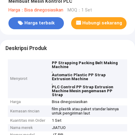
Membuat Mesin Kontrol PLC
Harga：Bisa dinegosiasikan
MOQ：1 Set
Harga terbaik
Hubungi sekarang
Deskripsi Produk
PP Strapping Packing Belt Making
Machine
,
Automatic Plastic PP Strap
Menyorot
Extrusion Machine
,
PLC Control PP Strap Extrusion
Machine Mesin pengemasan PP
Strap
Harga
Bisa dinegosiasikan
film plastik atau paket standar lainnya
Kemasan rincian
untuk pengiriman laut
Kuantitas min Order
1 Set
Nama merek
JIATUO
Nomor model
JT-PP