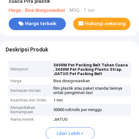
cuaca Pita plastik
Harga：Bisa dinegosiasikan
MOQ：1 ton
Harga terbaik
Hubungi sekarang
Deskripsi Produk
3400M Pet Packing Belt Tahan Cuaca
Menyorot
,
,
3400M Pet Packing Plastic Strap
JIATUO Pet Packing Belt
Harga
Bisa dinegosiasikan
film plastik atau paket standar lainnya
Kemasan rincian
untuk pengiriman laut
Kuantitas min Order
1 ton
Menyediakan
50000 roll/rolls per minggu
kemampuan
Nama merek
JIATUO
Lihat Lebih