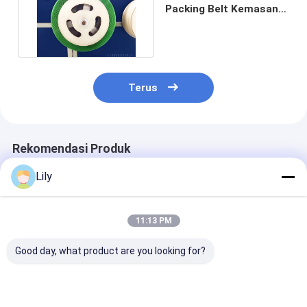
Packing Belt Kemasan
tahan cuaca Pita plastik
Terus
Rekomendasi Produk
Lily
11:13 PM
Good day, what product are you looking for?
Perban PET plastik
High speed PET
Peraturan PET 
baja sabuk PET hijau
strapping 16mm
pengemasan k
otomatis untuk
Green PET
Custom Otoma