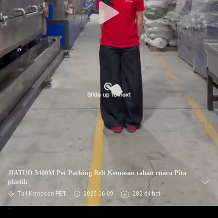
JIATUO 3400M Pet Packing Belt Kemasan tahan cuaca Pita
plastik
Tali Kemasan PET
2025-06-09
282 dilihat