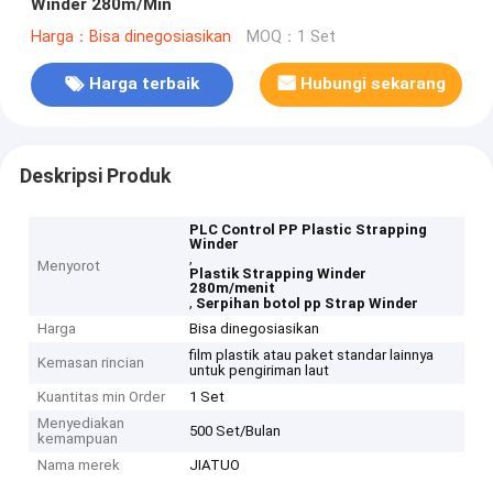
Winder 280m/Min
Harga：Bisa dinegosiasikan
MOQ：1 Set
Harga terbaik
Hubungi sekarang
Deskripsi Produk
PLC Control PP Plastic Strapping
Winder
,
Menyorot
Plastik Strapping Winder
280m/menit
,
Serpihan botol pp Strap Winder
Harga
Bisa dinegosiasikan
film plastik atau paket standar lainnya
Kemasan rincian
untuk pengiriman laut
Kuantitas min Order
1 Set
Menyediakan
500 Set/Bulan
kemampuan
Nama merek
JIATUO