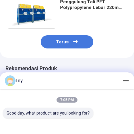
Penggulung Tali PET
Polypropylene Lebar 220mm
Otomatis Penuh Di Lini
Produksi Tali Plastik
Terus
Rekomendasi Produk
Lily
7:05 PM
Good day, what product are you looking for?
Mesin penggulung
PLC Touch Screen
PLC mesin
otomatis dengan
PET Strapping
penggulungan