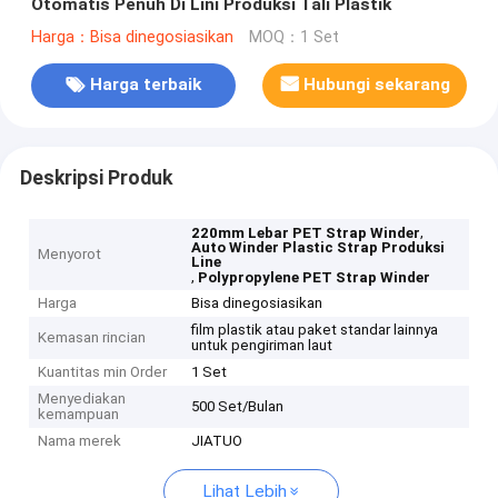
Otomatis Penuh Di Lini Produksi Tali Plastik
Harga：Bisa dinegosiasikan
MOQ：1 Set
Harga terbaik
Hubungi sekarang
Deskripsi Produk
,
220mm Lebar PET Strap Winder
Auto Winder Plastic Strap Produksi
Menyorot
Line
,
Polypropylene PET Strap Winder
Harga
Bisa dinegosiasikan
film plastik atau paket standar lainnya
Kemasan rincian
untuk pengiriman laut
Kuantitas min Order
1 Set
Menyediakan
500 Set/Bulan
kemampuan
Nama merek
JIATUO
Lihat Lebih