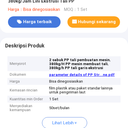
380kg/Jam Lini Ekstrusi Tali PP
Harga：Bisa dinegosiasikan
MOQ：1 Set
Harga terbaik
Hubungi sekarang
Deskripsi Produk
,
2 sabuk PP tali pembuatan mesin
Menyorot
,
380kg/H PP mesin membuat tali
380kg/h PP tali garis ekstrusi
Dokumen
parameter details of PP Str...ne.pdf
Harga
Bisa dinegosiasikan
film plastik atau paket standar lainnya
Kemasan rincian
untuk pengiriman laut
Kuantitas min Order
1 Set
Menyediakan
50set/bulan
kemampuan
Lihat Lebih