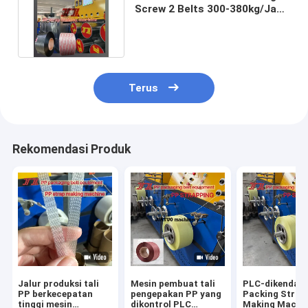
Screw 2 Belts 300-380kg/Jam
Lini Ekstrusi Tali PP
Terus
Rekomendasi Produk
Jalur produksi tali
Mesin pembuat tali
PLC-dikendali
PP berkecepatan
pengepakan PP yang
Packing Strap
tinggi mesin
dikontrol PLC
Making Machi