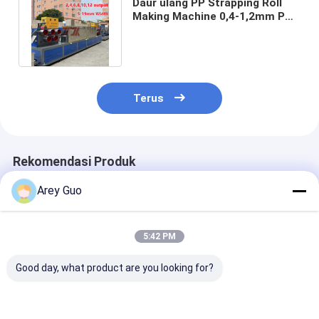
Daur ulang PP Strapping Roll
Making Machine 0,4-1,2mm PP
Strap Manufacturing Machine
Terus
Rekomendasi Produk
Arey Guo
5:42 PM
Good day, what product are you looking for?
5-19mm Industri PP
Lini Produksi Tali PP
Lini Produksi
Band Produksi Line
5-19mm yang Dapat
Strapping Ban