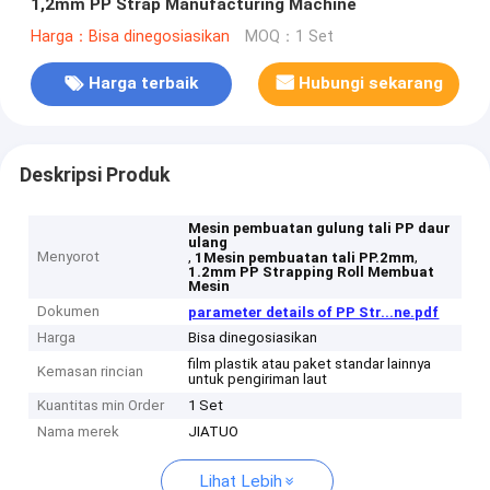
1,2mm PP Strap Manufacturing Machine
Harga：Bisa dinegosiasikan
MOQ：1 Set
Harga terbaik
Hubungi sekarang
Deskripsi Produk
Mesin pembuatan gulung tali PP daur
ulang
Menyorot
,
,
1Mesin pembuatan tali PP.2mm
1.2mm PP Strapping Roll Membuat
Mesin
Dokumen
parameter details of PP Str...ne.pdf
Harga
Bisa dinegosiasikan
film plastik atau paket standar lainnya
Kemasan rincian
untuk pengiriman laut
Kuantitas min Order
1 Set
Nama merek
JIATUO
Lihat Lebih