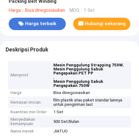
Packing Belt Winding
Harga：Bisa dinegosiasikan
MOQ：1 Set
Harga terbaik
Hubungi sekarang
Deskripsi Produk
,
Mesin Penggulung Strapping 750W
Mesin Penggulung Sabuk
Pengepakan PET PP
Menyorot
,
Mesin Penggulung Sabuk
Pengepakan 750W
Harga
Bisa dinegosiasikan
film plastik atau paket standar lainnya
Kemasan rincian
untuk pengiriman laut
Kuantitas min Order
1 Set
Menyediakan
500 Set/Bulan
kemampuan
Nama merek
JIATUO