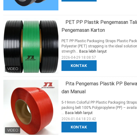
PET PP Plastik Pengemasan Tali
Pengemasan Karton
PET PP Plastic Packaging Straps Plastic Pack
Polyester (PET) strapping is the ideal soluti
strength...
Baca lebih lanjut
2026-04-29 18:08:57
KONTAK
Pita Pengemas Plastik PP Berwa
dan Manual
5-19mm Colorful PP Plastic Packaging Strap
packing belt 100% Polypropylene (PP) – availab
...
Baca lebih lanjut
2026-01-04 18:23:42
KONTAK