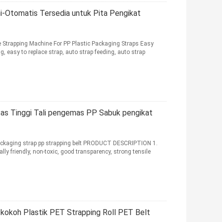
i-Otomatis Tersedia untuk Pita Pengikat
Strapping Machine For PP Plastic Packaging Straps Easy
, easy to replace strap, auto strap feeding, auto strap
itas Tinggi Tali pengemas PP Sabuk pengikat
packaging strap pp strapping belt PRODUCT DESCRIPTION 1.
ly friendly, non-toxic, good transparency, strong tensile
g kokoh Plastik PET Strapping Roll PET Belt