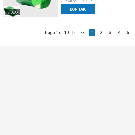
2026-07-21 17:43:45
KONTAK
Page 1 of 10
|<
<<
1
2
3
4
5