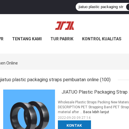
VR
TENTANG KAMI
TUR PABRIK
KONTROL KUALITAS
sen Online
jiatuo plastic packaging straps pembuatan online
(100)
JIATUO Plastic Packaging Strap
Wholesale Plastic Straps Packing New Materi
DESCRIPTION PET Strapping Band PET Strappi
material after ...
Baca lebih lanjut
2022-09-20 09:27:14
KONTAK