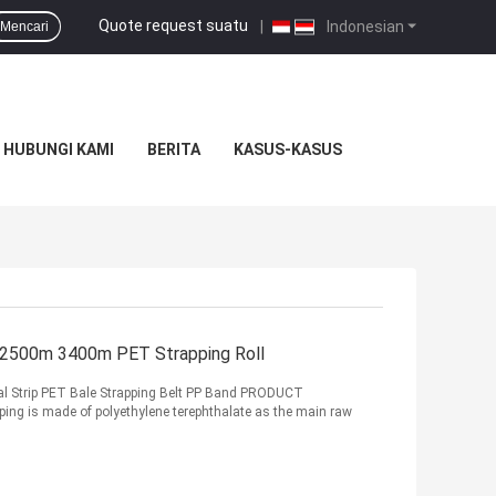
Quote request suatu
|
Indonesian
Mencari
HUBUNGI KAMI
BERITA
KASUS-KASUS
 2500m 3400m PET Strapping Roll
al Strip PET Bale Strapping Belt PP Band PRODUCT
ng is made of polyethylene terephthalate as the main raw