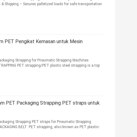
s & Shipping – Secures palletized loads for safe transportation
mm PET Pengikat Kemasan untuk Mesin
kaging Strapping for Pneumatic Strapping Machines
PING PET strapping/PET plastic steel strapping is a top
m PET Packaging Strapping PET straps untuk
kaging Strapping PET straps for Pneumatic Strapping
AGING BELT: PET strapping, also known as PET plastic-