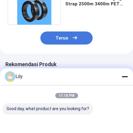
Strap 2500m 3400m PET
Strapping Roll
Terus
Rekomendasi Produk
Lily
11:16 PM
Good day, what product are you looking for?
Perban PET plastik
High speed PET
Peraturan PET 
baja sabuk PET hijau
strapping 16mm
pengemasan k
otomatis untuk
Green PET
Custom Otoma