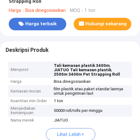
Strapping Roll
Harga：Bisa dinegosiasikan
MOQ：1 ton
Harga terbaik
Hubungi sekarang
Deskripsi Produk
,
Tali kemasan plastik 3400m
Menyorot
,
JIATUO Tali kemasan plastik
2500m 3400m Pet Strapping Roll
Harga
Bisa dinegosiasikan
film plastik atau paket standar lainnya
Kemasan rincian
untuk pengiriman laut
Kuantitas min Order
1 ton
Menyediakan
50000 roll/rolls per minggu
kemampuan
Nama merek
JIATUO
Lihat Lebih