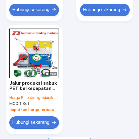
Bagian Mesin Ekstrusi
Otomatis
Hubungi sekarang
Hubungi sekarang
Mesin Pengepakan Tali Handheld
Mesin pengikat pneumatik
Jalur produksi sabuk
PET berkecepatan
tinggi, berputar rapi,
Harga:
Bisa dinegosiasikan
kecepatan jalur 150-
MOQ:
1 Set
250 m/min
dapatkan harga terbaru
Hubungi sekarang