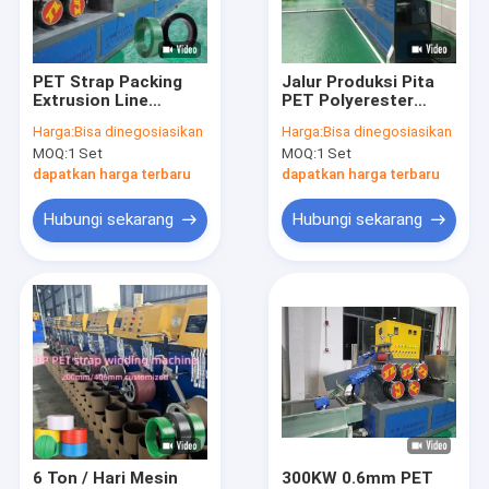
Tentang Kami
Tur Pabrik
PET Strap Packing
Jalur Produksi Pita
Extrusion Line
PET Polyerester
Kontrol Kualitas
Extruder PET
Mesin Membuat Pita
Harga:
Bisa dinegosiasikan
Harga:
Bisa dinegosiasikan
Strapping Band
Pita PET Bergerak
MOQ:
1 Set
MOQ:
1 Set
Produksi Line
Listrik
Hubungi Kami
dapatkan harga terbaru
dapatkan harga terbaru
Berita
Hubungi sekarang
Hubungi sekarang
Kasus-kasus
Mesin pembuat tali PP
Mesin Pembuat Tali PET
Garis Ekstrusi Pita Tali PP
6 Ton / Hari Mesin
300KW 0.6mm PET