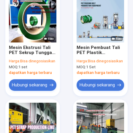
Mesin Ekstrusi Tali
Mesin Pembuat Tali
PET Sekrup Tunggal,
PET Plastik
Mesin Manufaktur
200kg/Jam GUGAO
Harga:
Bisa dinegosiasikan
Harga:
Bisa dinegosiasikan
Gulungan Tali PET,
Motor Berpenggerak
MOQ:
1 set
MOQ:
1 Set
Mesin Tali PP PET
Listrik
dapatkan harga terbaru
dapatkan harga terbaru
Hubungi sekarang
Hubungi sekarang
Rumah
Produk
Pertunjukan VR