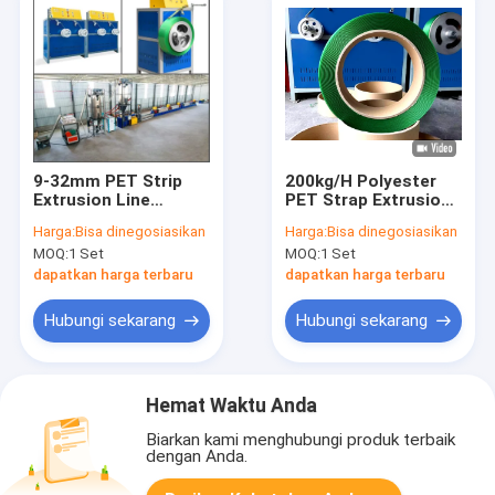
9-32mm PET Strip
200kg/H Polyester
Extrusion Line
PET Strap Extrusion
Extruder 200kg/jam
Line Motor GUGAO
Harga:
Bisa dinegosiasikan
Harga:
Bisa dinegosiasikan
Untuk Industri Brick
MOQ:
1 Set
MOQ:
1 Set
Oven
dapatkan harga terbaru
dapatkan harga terbaru
Hubungi sekarang
Hubungi sekarang
Hemat Waktu Anda
Biarkan kami menghubungi produk terbaik
dengan Anda.