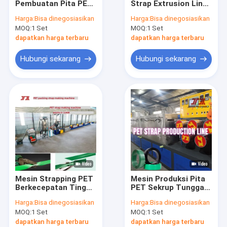
Pembuatan Pita PET
Strap Extrusion Line
Garis ekstrusi tali hewan peliharaan
Plastik GUGAO Motor
Twin Screw Strapping
Harga:
Bisa dinegosiasikan
Harga:
Bisa dinegosiasikan
Pet Pita Produksi
Band Membuat Daur
MOQ:
Mesin Strapping Band Winding
1 Set
MOQ:
1 Set
Line
Ulang PET Strap
Extrusion Line
dapatkan harga terbaru
dapatkan harga terbaru
Mesin Pengemasan Otomatis
Hubungi sekarang
Hubungi sekarang
Tali Kemasan PET
Sabuk Pengepakan PP
Mesin pembuatan sabuk pengemasan
Mesin cetak pita kemasan
Mesin Emboss Film Plastik
Mesin Strapping PET
Mesin Produksi Pita
Mesin Uji Tarik
Berkecepatan Tinggi:
PET Sekrup Tunggal
Peralatan Strapping
Kontrol PLC
Harga:
Bisa dinegosiasikan
Harga:
Bisa dinegosiasikan
Baja Plastik PET 9–
Otomatis Multifungsi
Pengganti Layar Ekstrusi Plastik
MOQ:
1 Set
MOQ:
1 Set
25 mm dengan
Pengubah Layar
dapatkan harga terbaru
dapatkan harga terbaru