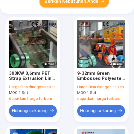
Berikan Kebutuhan Anda
300KW 0,6mm PET
9-32mm Green
Strap Extrusion Line
Embossed Polyester
Sekrup Tunggal
PET Strap Extrusion
Harga:
Bisa dinegosiasikan
Harga:
Bisa dinegosiasikan
Dengan Sistem
Line Strapping Band
MOQ:
1 Set
MOQ:
1 Set
Kontrol PLC 350-
Extruder Dengan
950kg
Sistem Kontrol PLC
dapatkan harga terbaru
dapatkan harga terbaru
Hubungi sekarang
Hubungi sekarang