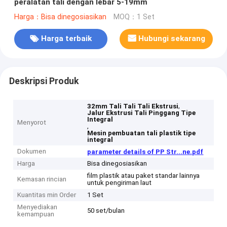
peralatan tali dengan lebar 5-19mm
Harga：Bisa dinegosiasikan
MOQ：1 Set
Harga terbaik
Hubungi sekarang
Deskripsi Produk
,
32mm Tali Tali Tali Ekstrusi
Jalur Ekstrusi Tali Pinggang Tipe
Integral
Menyorot
,
Mesin pembuatan tali plastik tipe
integral
Dokumen
parameter details of PP Str...ne.pdf
Harga
Bisa dinegosiasikan
film plastik atau paket standar lainnya
Kemasan rincian
untuk pengiriman laut
Kuantitas min Order
1 Set
Menyediakan
50 set/bulan
kemampuan