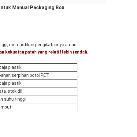
 Untuk Manual Packaging Box
tinggi, memastikan pengikatannya aman.
 kekuatan patah yang relatif lebih rendah.
aja plastik
bahan serpihan botol PET
aja plastik
ata, stok dll.
n suhu tinggi
embut