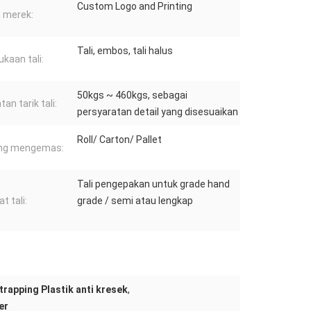
Custom Logo and Printing
 merek:
Tali, embos, tali halus
kaan tali:
50kgs ~ 460kgs, sebagai
an tarik tali:
persyaratan detail yang disesuaikan
Roll/ Carton/ Pallet
ng mengemas:
Tali pengepakan untuk grade hand
t tali:
grade / semi atau lengkap
Strapping Plastik anti kresek
,
er