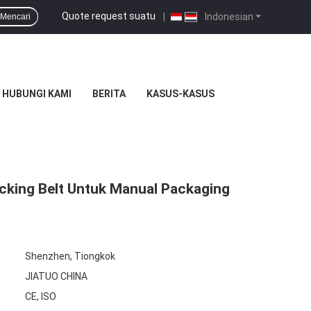
Quote request suatu
|
Indonesian
Mencari
HUBUNGI KAMI
BERITA
KASUS-KASUS
acking Belt Untuk Manual Packaging
Shenzhen, Tiongkok
JIATUO CHINA
CE, ISO