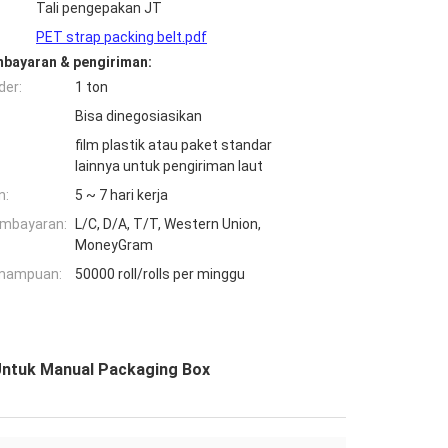
Tali pengepakan JT
PET strap packing belt.pdf
mbayaran & pengiriman:
der:
1 ton
Bisa dinegosiasikan
film plastik atau paket standar
lainnya untuk pengiriman laut
n:
5 ~ 7 hari kerja
embayaran:
L/C, D/A, T/T, Western Union,
MoneyGram
mampuan:
50000 roll/rolls per minggu
 Untuk Manual Packaging Box