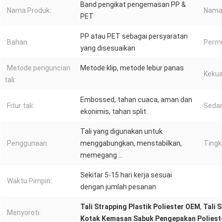
Band pengikat pengemasan PP &
Nama Produk:
Nama
PET
PP atau PET sebagai persyaratan
Bahan:
Permu
yang disesuaikan
Metode penguncian
Metode klip, metode lebur panas
Kekuat
tali:
Embossed, tahan cuaca, aman dan
Fitur tali:
Seda
ekonimis, tahan split.
Tali yang digunakan untuk
Penggunaan:
menggabungkan, menstabilkan,
Tingka
memegang ...
Sekitar 5-15 hari kerja sesuai
Waktu Pimpin:
dengan jumlah pesanan
Tali Strapping Plastik Poliester OEM
,
Tali 
Menyoroti:
Kotak Kemasan Sabuk Pengepakan Poliest