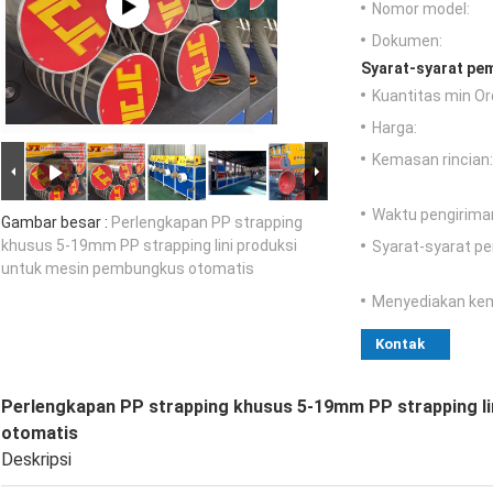
Nomor model:
Dokumen:
Syarat-syarat pe
Kuantitas min Or
Harga:
Kemasan rincian:
Waktu pengirima
Gambar besar :
Perlengkapan PP strapping
khusus 5-19mm PP strapping lini produksi
Syarat-syarat p
untuk mesin pembungkus otomatis
Menyediakan ke
Kontak
Perlengkapan PP strapping khusus 5-19mm PP strapping l
otomatis
Deskripsi