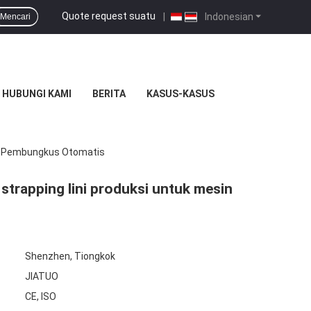
Quote request suatu
|
Indonesian
Mencari
HUBUNGI KAMI
BERITA
KASUS-KASUS
in Pembungkus Otomatis
trapping lini produksi untuk mesin
Shenzhen, Tiongkok
JIATUO
CE, ISO