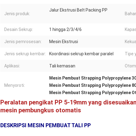
Jalur Ekstrusi Belt Packing PP
Jenis produk:
Baha
Desain Sekrup:
1 hingga 2/3/4/6
Kapas
Jenis pemrosesan:
Mesin Ekstrusi
Kekua
Jenis sekrup kembar:
Koordinasi sekrup kembar paralel
Tipe 
Aplikasi:
Tali kemasan
Otoma
Mesin Pembuat Strapping Polypropylene 
Menyoroti:
Mesin Pembuat Strapping Polypropylene 
Mesin Pembuat Strapping Polypropylene O
Peralatan pengikat PP 5-19mm yang disesuaikan 
mesin pembungkus otomatis
DESKRIPSI MESIN PEMBUAT TALI PP