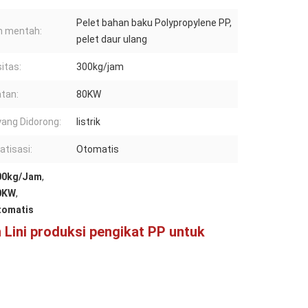
Pelet bahan baku Polypropylene PP,
n mentah:
pelet daur ulang
itas:
300kg/jam
tan:
80KW
yang Didorong:
listrik
tisasi:
Otomatis
300kg/Jam
,
80KW
,
tomatis
Lini produksi pengikat PP untuk