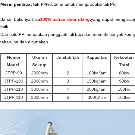
Mesin pembuat tali PP
terutama untuk memproduksi tali PP.
Bahan bakunya bisa
100% bahan daur ulang,
yang dapat mengurang
baik.
Dan bale PP merupakan pengganti tali baja dan memiliki banyak keung
tahan, mudah digunakan.
Nomor
Ukuran
Jumlah tali
Kapasitas
Kekuatan
Model.
Sekrup
Total
JTPP-90
2800mm
2
100kg/jam
80kw
JTPP-100
2800mm
3
150kg/jam
90kw
JTPP-110
3300mm
4
200kg/jam
100kw
JTPP-110
3300mm
6
300
100kw
kg/jam