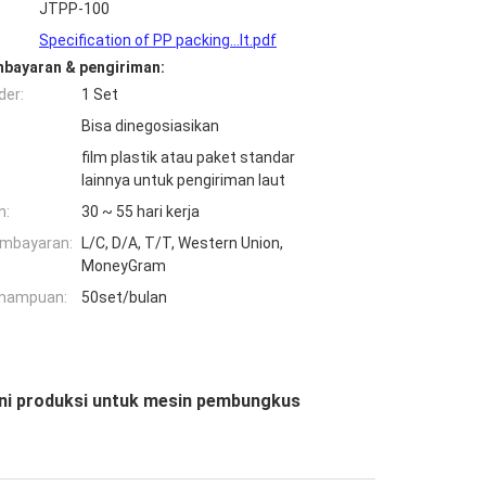
JTPP-100
Specification of PP packing...lt.pdf
mbayaran & pengiriman:
der:
1 Set
Bisa dinegosiasikan
film plastik atau paket standar
lainnya untuk pengiriman laut
n:
30 ~ 55 hari kerja
embayaran:
L/C, D/A, T/T, Western Union,
MoneyGram
mampuan:
50set/bulan
ini produksi untuk mesin pembungkus