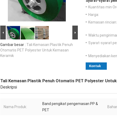
Syarat-syarat pe
Kuantitas min Or
Harga:
Kemasan rincian:
Waktu pengirima
Syarat-syarat p
Gambar besar :
Tali Kemasan Plastik Penuh
Otomatis PET Polyester Untuk Kemasan
Keramik
Menyediakan ke
Kontak
Tali Kemasan Plastik Penuh Otomatis PET Polyester Untu
Deskripsi
Band pengikat pengemasan PP &
Nama Produk:
Bahan
PET