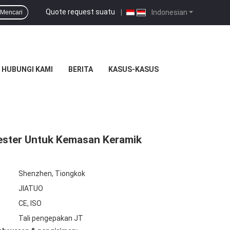
Quote request suatu
|
Indonesian
Mencari
HUBUNGI KAMI
BERITA
KASUS-KASUS
yester Untuk Kemasan Keramik
Shenzhen, Tiongkok
JIATUO
CE, ISO
Tali pengepakan JT