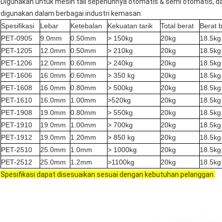
Digunakan untuk mesin tali sepenuhnya otomatis & semi otomatis, 
digunakan dalam berbagai industri kemasan.
Spesifikasi
Lebar
Ketebalan
Kekuatan tarik
Total berat
Berat b
PET-0905
9.0mm
0.50mm
> 150kg
20kg
18.5kg
PET-1205
12.0mm
0.50mm
> 210kg
20kg
18.5kg
PET-1206
12.0mm
0.60mm
> 240kg
20kg
18.5kg
PET-1606
16.0mm
0.60mm
> 350 kg
20kg
18.5kg
PET-1608
16.0mm
0.80mm
> 500kg
20kg
18.5kg
PET-1610
16.0mm
1.00mm
>520kg
20kg
18.5kg
PET-1908
19.0mm
0.80mm
> 550kg
20kg
18.5kg
PET-1910
19.0mm
1.00mm
> 700kg
20kg
18.5kg
PET-1912
19.0mm
1.20mm
> 850 kg
20kg
18.5kg
PET-2510
25.0mm
1.0mm
> 1000kg
20kg
18.5kg
PET-2512
25.0mm
1.2mm
>1100kg
20kg
18.5kg
Spesifikasi dapat disesuaikan sesuai dengan kebutuhan pelanggan.