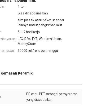
mbayaran & pengiriman:
der:
1 ton
Bisa dinegosiasikan
film plastik atau paket standar
lainnya untuk pengiriman laut
n:
5 ~ 7 hari kerja
embayaran:
L/C, D/A, T/T, Western Union,
MoneyGram
mampuan:
50000 roll/rolls per minggu
k Kemasan Keramik
PP atau PET sebagai persyaratan
:
yang disesuaikan