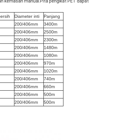
dan kemasan manual.Pita pengikat PET dapat
ersih
Diameter inti
Panjang
200/406mm
3400m
200/406mm
2500m
200/406mm
2300m
200/406mm
1480m
200/406mm
1080m
200/406mm
970m
200/406mm
1020m
200/406mm
740m
200/406mm
660m
200/406mm
500m
200/406mm
500m