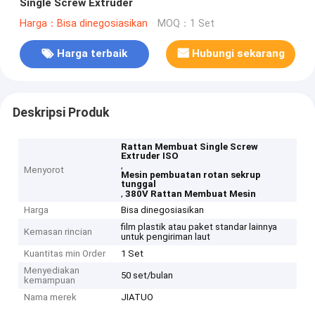
Single Screw Extruder
Harga：Bisa dinegosiasikan
MOQ：1 Set
Harga terbaik
Hubungi sekarang
Deskripsi Produk
Rattan Membuat Single Screw
Extruder ISO
,
Menyorot
Mesin pembuatan rotan sekrup
tunggal
,
380V Rattan Membuat Mesin
Harga
Bisa dinegosiasikan
film plastik atau paket standar lainnya
Kemasan rincian
untuk pengiriman laut
Kuantitas min Order
1 Set
Menyediakan
50 set/bulan
kemampuan
Nama merek
JIATUO