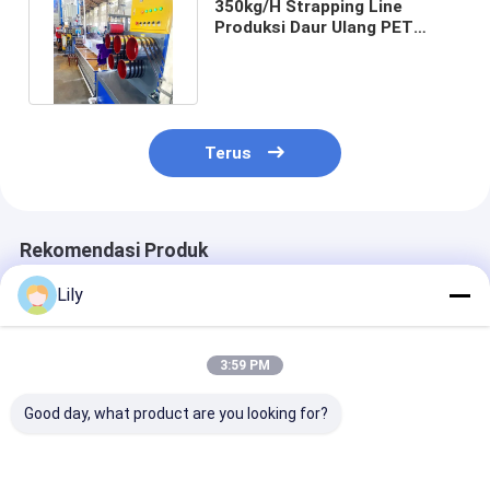
350kg/H Strapping Line
Produksi Daur Ulang PET
Flakes Band Extrusion
Machine
Terus
Rekomendasi Produk
Lily
3:59 PM
Good day, what product are you looking for?
Mesin Pembuat Tali
PET Strap Packing
Jalur Produksi
PET Plastik
Extrusion Line
PET Polyerest