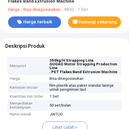
Flakes Band Extrusion Machine
Harga：Bisa dinegosiasikan
MOQ：1 Set
Harga terbaik
Hubungi sekarang
Deskripsi Produk
,
350kg/H Strapping Line
GUGAO Motor Strapping Production
Menyorot
Line
,
PET Flakes Band Extrusion Machine
Harga
Bisa dinegosiasikan
film plastik atau paket standar lainnya
Kemasan rincian
untuk pengiriman laut
Kuantitas min Order
1 Set
Menyediakan
50 set/bulan
kemampuan
Nama merek
JIATUO
Lihat Lebih