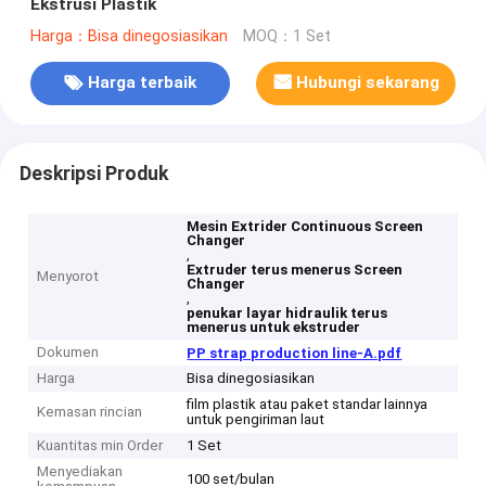
Ekstrusi Plastik
Harga：Bisa dinegosiasikan
MOQ：1 Set
Harga terbaik
Hubungi sekarang
Deskripsi Produk
Mesin Extrider Continuous Screen
Changer
,
Extruder terus menerus Screen
Menyorot
Changer
,
penukar layar hidraulik terus
menerus untuk ekstruder
Dokumen
PP strap production line-A.pdf
Harga
Bisa dinegosiasikan
film plastik atau paket standar lainnya
Kemasan rincian
untuk pengiriman laut
Kuantitas min Order
1 Set
Menyediakan
100 set/bulan