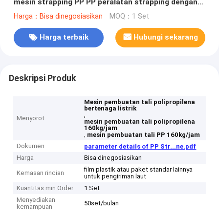
mesin strapping PP PP peralatan strapping dengan
sistem kontrol PLC
Harga：Bisa dinegosiasikan
MOQ：1 Set
Harga terbaik
Hubungi sekarang
Deskripsi Produk
Mesin pembuatan tali polipropilena
bertenaga listrik
,
Menyorot
mesin pembuatan tali polipropilena
160kg/jam
,
mesin pembuatan tali PP 160kg/jam
Dokumen
parameter details of PP Str...ne.pdf
Harga
Bisa dinegosiasikan
film plastik atau paket standar lainnya
Kemasan rincian
untuk pengiriman laut
Kuantitas min Order
1 Set
Menyediakan
50set/bulan
kemampuan