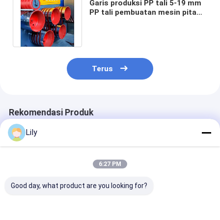
Garis produksi PP tali 5-19 mm
PP tali pembuatan mesin pita
Extruder 200kg/h Max Kapasitas
Terus
Rekomendasi Produk
Lily
6:27 PM
Good day, what product are you looking for?
Jalur produksi tali
Mesin pembuat tali
PLC-dikendali
PP berkecepatan
pengepakan PP yang
Packing Strap