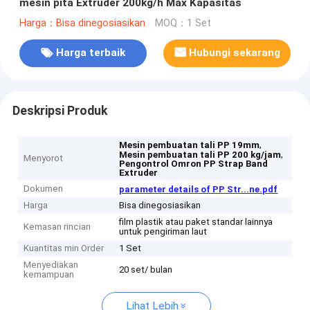
mesin pita Extruder 200kg/h Max Kapasitas
Harga：Bisa dinegosiasikan
MOQ：1 Set
Harga terbaik
Hubungi sekarang
Deskripsi Produk
,
Mesin pembuatan tali PP 19mm
,
Mesin pembuatan tali PP 200 kg/jam
Menyorot
Pengontrol Omron PP Strap Band
Extruder
Dokumen
parameter details of PP Str...ne.pdf
Harga
Bisa dinegosiasikan
film plastik atau paket standar lainnya
Kemasan rincian
untuk pengiriman laut
Kuantitas min Order
1 Set
Menyediakan
20 set/ bulan
kemampuan
Lihat Lebih