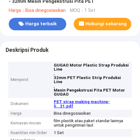
- 32mm Mesin Pengekstrusi Pita PET
Harga：Bisa dinegosiasikan
MOQ：1 Set
Harga terbaik
Hubungi sekarang
Deskripsi Produk
GUGAO Motor Plastic Strap Produksi
Line
,
32mm PET Plastic Strip Produksi
Menyorot
Line
,
Mesin Pengekstrusi Pita PET Motor
GUGAO
PET strap making machine-
Dokumen
li...21.pdf
Harga
Bisa dinegosiasikan
film plastik atau paket standar lainnya
Kemasan rincian
untuk pengiriman laut
Kuantitas min Order
1 Set