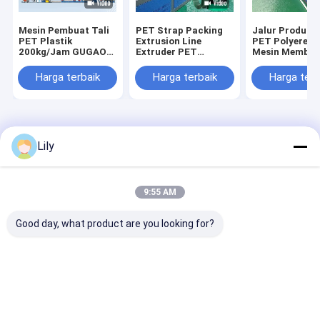
Mesin Pembuat Tali
PET Strap Packing
Jalur Produksi
PET Plastik
Extrusion Line
PET Polyerest
200kg/Jam GUGAO
Extruder PET
Mesin Membua
Motor Berpenggerak
Strapping Band
Pita PET Berg
Listrik
Produksi Line
Listrik
Harga terbaik
Harga terbaik
Harga terb
Rumah
Tentang
Hubungi
Desktop
kita
kami
Site
Lily
Sitemap
Kebijakan Privasi
Kualitas
Mesin pembuat tali PP
Pabrik cina.Copyright © 2026
SHENZHEN JIATUO PLASTIC MACHINERY CO.,LTD. All Rights
9:55 AM
Reserved.
Good day, what product are you looking for?
Rumah
Produk
Pertunjukan VR