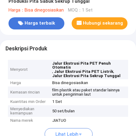
Produksi Pita Sabuk Sekrup Tunggal
Harga：Bisa dinegosiasikan
MOQ：1 Set
Harga terbaik
Hubungi sekarang
Deskripsi Produk
Jalur Ekstrusi Pita PET Penuh
Otomatis
Menyorot
,
,
Jalur Ekstrusi Pita PET Listrik
Jalur Ekstrusi Pita Sekrup Tunggal
Harga
Bisa dinegosiasikan
film plastik atau paket standar lainnya
Kemasan rincian
untuk pengiriman laut
Kuantitas min Order
1 Set
Menyediakan
50 set/bulan
kemampuan
Nama merek
JIATUO
Lihat Lebih