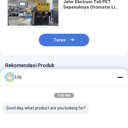
Jalur Ekstrusi Tali PET
Sepenuhnya Otomatis Lini
Produksi Pita Sabuk
Sekrup Tunggal
Terus
Rekomendasi Produk
Lily
3:00 AM
Good day, what product are you looking for?
Mesin Pembuat Tali
PET Strap Packing
Jalur Produksi
PET Plastik
Extrusion Line
PET Polyerest