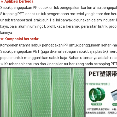
☆ Aplikasi berbeda:
Sabuk pengepakan PP cocok untuk pengepakan karton atau pengepaka
Strapping PET cocok untuk pengemasan material yang besar dan berat, s
untuk transportasi jarak jauh. Hal ini banyak digunakan dalam industr
kayu, baja, aluminium ingot, profil, kaca, keramik, peralatan listrik, p
lainnya.
☆ Komposisi berbeda:
Komponen utama sabuk pengepakan PP untuk penggunaan sehari-hari 
Sabuk pengepakan PET (juga dikenal sebagai sabuk baja plastik) mer
populer untuk menggantikan sabuk baja. Bahan utamanya adalah resin
☆ Ketahanan benturan dan kinerja lentur berulang pada strapping PET 