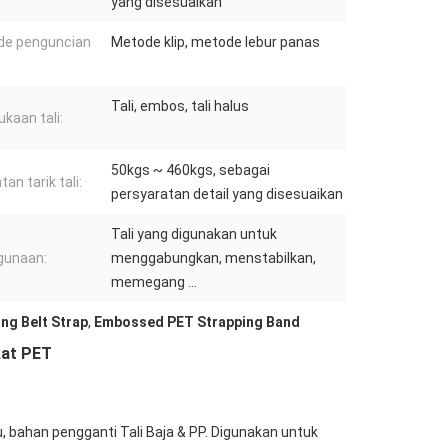
yang disesuaikan
de penguncian
Metode klip, metode lebur panas
Tali, embos, tali halus
kaan tali:
50kgs ~ 460kgs, sebagai
an tarik tali:
persyaratan detail yang disesuaikan
Tali yang digunakan untuk
gunaan:
menggabungkan, menstabilkan,
memegang ...
ng Belt Strap
,
Embossed PET Strapping Band
kat PET
u, bahan pengganti Tali Baja & PP. Digunakan untuk