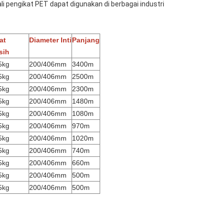
li pengikat PET dapat digunakan di berbagai industri
at
Diameter Inti
Panjang
sih
5kg
200/406mm
3400m
5kg
200/406mm
2500m
5kg
200/406mm
2300m
5kg
200/406mm
1480m
5kg
200/406mm
1080m
5kg
200/406mm
970m
5kg
200/406mm
1020m
5kg
200/406mm
740m
5kg
200/406mm
660m
5kg
200/406mm
500m
5kg
200/406mm
500m