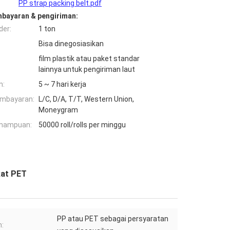
PP strap packing belt.pdf
mbayaran & pengiriman:
der:
1 ton
Bisa dinegosiasikan
film plastik atau paket standar
lainnya untuk pengiriman laut
n:
5 ~ 7 hari kerja
embayaran:
L/C, D/A, T/T, Western Union,
Moneygram
mampuan:
50000 roll/rolls per minggu
kat PET
PP atau PET sebagai persyaratan
: