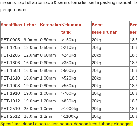
mesin strap full automacti & semi otomatis, serta packing manual. Ta
pengemasan.
Spesifikasi
Lebar
Ketebalan
Kekuatan
Berat
Ber
tarik
keseluruhan
ber
PET-0905
9.0mm
0,50mm
>150kg
20kg
18,
PET-1205
12.0mm
0,50mm
>210kg
20kg
18,
PET-1206
12.0mm
0,60mm
>240kg
20kg
18,
PET-1606
16.0mm
0,60mm
>350kg
20kg
18,
PET-1608
16.0mm
0.80mm
>500kg
20kg
18,
PET-1610
16.0mm
1,00mm
>520kg
20kg
18,
PET-1908
19.0mm
0.80mm
>550kg
20kg
18,
PET-1910
19.0mm
1,00mm
>700kg
20kg
18,
PET-1912
19.0mm
1.20mm
>850kg
20kg
18,
PET-2510
25.0mm
1.0mm
>1000kg
20kg
18,
PET-2512
25.0mm
1.2mm
>1100kg
20kg
18,
Spesifikasi dapat disesuaikan sesuai dengan kebutuhan pelanggan.