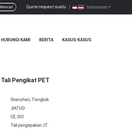
Quote request suatu
|
Indonesian
Mencari
HUBUNGI KAMI
BERITA
KASUS-KASUS
 Tali Pengikat PET
Shenzhen, Tiongkok
JIATUO
CE, ISO
Tali pengepakan JT