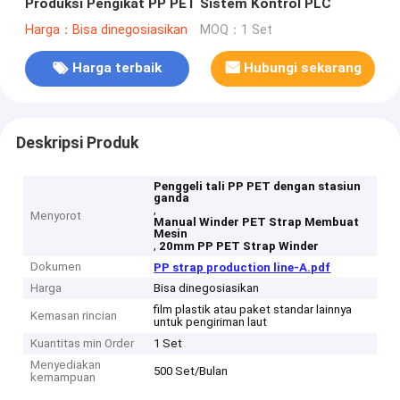
Produksi Pengikat PP PET Sistem Kontrol PLC
Harga：Bisa dinegosiasikan
MOQ：1 Set
Harga terbaik
Hubungi sekarang
Deskripsi Produk
Penggeli tali PP PET dengan stasiun
ganda
,
Menyorot
Manual Winder PET Strap Membuat
Mesin
,
20mm PP PET Strap Winder
Dokumen
PP strap production line-A.pdf
Harga
Bisa dinegosiasikan
film plastik atau paket standar lainnya
Kemasan rincian
untuk pengiriman laut
Kuantitas min Order
1 Set
Menyediakan
500 Set/Bulan
kemampuan