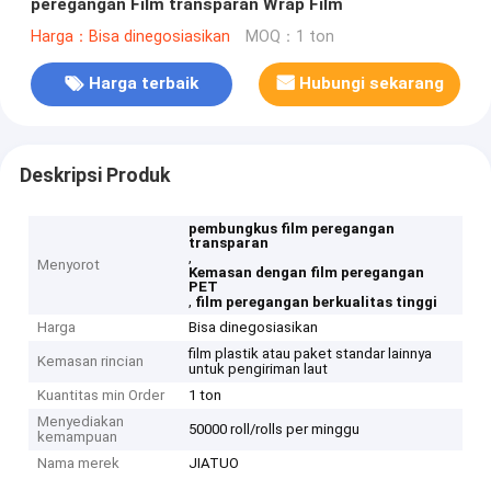
peregangan Film transparan Wrap Film
Harga：Bisa dinegosiasikan
MOQ：1 ton
Harga terbaik
Hubungi sekarang
Deskripsi Produk
pembungkus film peregangan
transparan
,
Menyorot
Kemasan dengan film peregangan
PET
,
film peregangan berkualitas tinggi
Harga
Bisa dinegosiasikan
film plastik atau paket standar lainnya
Kemasan rincian
untuk pengiriman laut
Kuantitas min Order
1 ton
Menyediakan
50000 roll/rolls per minggu
kemampuan
Nama merek
JIATUO